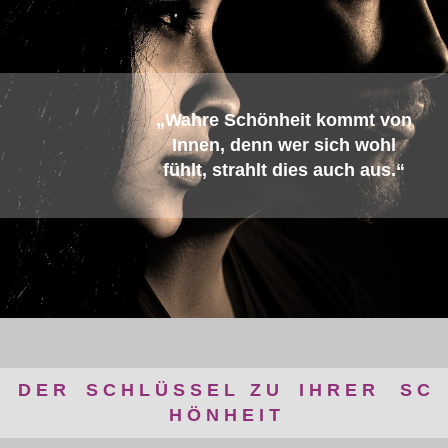
„Wahre
Schönheit
kommt von
Innen,
denn
wer
sich wohl
fühlt, strahlt
dies auch
aus.“
D E R S C H L Ü S S E L Z U
I H R E R S C
H Ö N H E I T