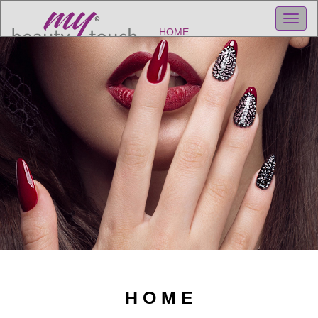
HOME
H O M E