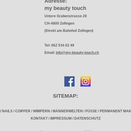
Adresse:
my beauty touch
Untere Grabenstrasse 28
CH-4800 Zofingen
(Direkt am Bahnhof Zofingen)
Tel: 062 534 02 49
Email:
info@my-beauty-touch.ch
SITEMAP:
E
/
NAILS
/
COIFFER
/
WIMPERN
/
MÄNNERWELTEN
/
FÜSSE
/
PERMANENT MAK
KONTAKT
/
IMPRESSUM
/
DATENSCHUTZ