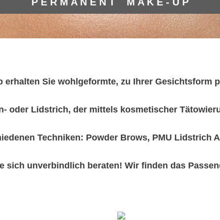
P E R M A N E N T M A K E - U P
 erhalten Sie wohlgeformte, zu Ihrer Gesichtsform
n- oder Lidstrich, der mittels kosmetischer Tätowieru
chiedenen Techniken: Powder Brows, PMU Lidstrich Aq
e sich unverbindlich beraten! Wir finden das Passende